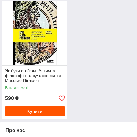
Як бути стоїком: Антична
філософія та сучасне життя
Массімо Піглюччі
В наявності
590
₴
Купити
Про нас