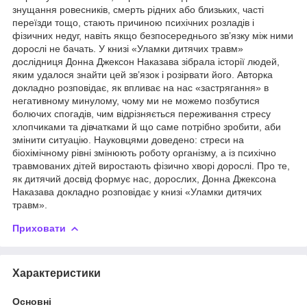
знущання ровесників, смерть рідних або близьких, часті
переїзди тощо, стають причиною психічних розладів і
фізичних недуг, навіть якщо безпосереднього зв’язку між ними
дорослі не бачать. У книзі «Уламки дитячих травм»
дослідниця Донна Джексон Наказава зібрала історії людей,
яким удалося знайти цей зв’язок і розірвати його. Авторка
докладно розповідає, як впливає на нас «застрягання» в
негативному минулому, чому ми не можемо позбутися
болючих спогадів, чим відрізняється переживання стресу
хлопчиками та дівчатками й що саме потрібно зробити, аби
змінити ситуацію. Науковцями доведено: стреси на
біохімічному рівні змінюють роботу організму, а із психічно
травмованих дітей виростають фізично хворі дорослі. Про те,
як дитячий досвід формує нас, дорослих, Донна Джексона
Наказава докладно розповідає у книзі «Уламки дитячих
травм».
Приховати
Характеристики
Основні