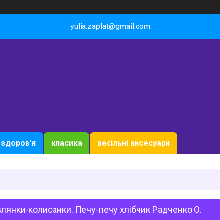
yulia.zaplat@gmail.com
здоров'я
класика
весільні аксесуари
лянки-колисанки. Печу-печу хлібчик Радченко О.