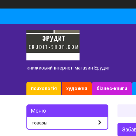
книжковий інтернет-магазин Ерудит
психологія
художня
бізнес-книги
товары
Забав