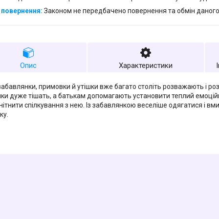
Законом не передбачено повернення та обмін даного
Опис
Характеристики
забавлянки, примовки й утішки вже багато століть розважають і ро
ки дуже тішать, а батькам допомагають установити теплий емоційн
нітнити спілкування з нею. Із забавлянкою веселіше одягатися і вми
ку.