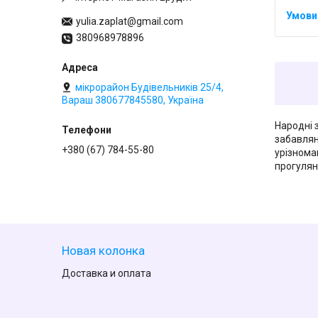
yulia.zaplat@gmail.com
380968978896
мікрорайон Будівельників 25/4,
Вараш 380677845580, Україна
Народні 
забавлян
+380 (67) 784-55-80
урізнома
прогулян
Новая колонка
Доставка и оплата