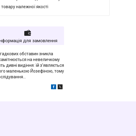
 товару належної якості
Інформація для замовлення
агадкових обставин зникла
 усамітнюється на невеличкому
ь дивні видіння: їй з’являється
 його маленькою Йозефіною, тому
зслідування…