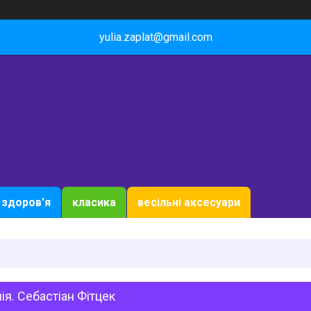
yulia.zaplat@gmail.com
здоров'я
класика
весільні аксесуари
ія. Себастіан Фітцек