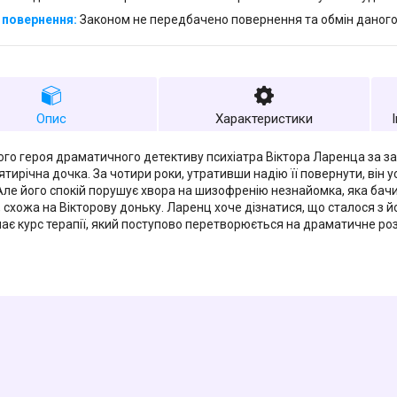
Законом не передбачено повернення та обмін даного
Опис
Характеристики
ого героя драматичного детективу психіатра Віктора Ларенца за з
тирічна дочка. За чотири роки, утративши надію її повернути, він
 Але його спокій порушує хвора на шизофренію незнайомка, яка бачит
, схожа на Вікторову доньку. Ларенц хоче дізнатися, що сталося з
ає курс терапії, який поступово перетворюється на драматичне ро