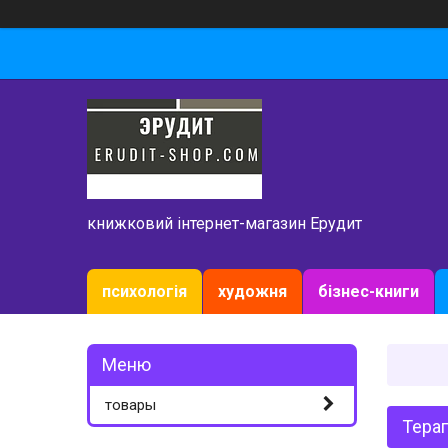
книжковий інтернет-магазин Ерудит
психологія
художня
бізнес-книги
товары
Терап