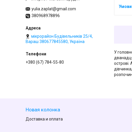
yulia.zaplat@gmail.com
380968978896
мікрорайон Будівельників 25/4,
Вараш 380677845580, Україна
У головн
дванадця
+380 (67) 784-55-80
острові.
дівчинка
розпочин
Новая колонка
Доставка и оплата