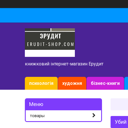
книжковий інтернет-магазин Ерудит
психологія
художня
бізнес-книги
товары
Убий 