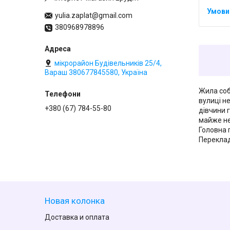
yulia.zaplat@gmail.com
380968978896
мікрорайон Будівельників 25/4,
Вараш 380677845580, Україна
Жила соб
вулиці н
+380 (67) 784-55-80
дівчини г
майже не
Головна 
Переклад
Новая колонка
Доставка и оплата