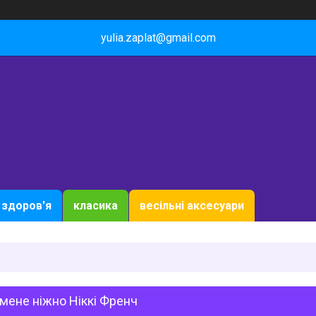
yulia.zaplat@gmail.com
здоров'я
класика
весільні аксесуари
мене ніжно Ніккі Френч