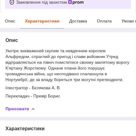
Замовлення під захистом
Опис
Характеристики
Доставка
Оплата
Умови 
Опис
Укотре зневажений скупим та невдячним королем
Альфредом, спраглий до пригод і слави войовник Утред
відправляється на північ помститися своєму заклятому ворогу
К’яртану Жорсткому. Одначе плани його порушує
громадянська війна, що несподівано спалахнула в
Нортумбрії, де за владу бореться три могутні претенденти.
Ілюстратор - Бєлякова А. В.
Перекладач - Превір Борис
Приховати
Характеристики