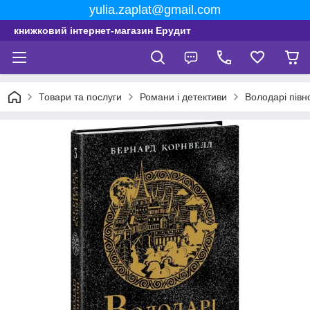
yulia.zaplat@gmail.com
книжковий інтернет-магазин Ерудит
Товари та послуги
Романи і детективи
Володарі півн