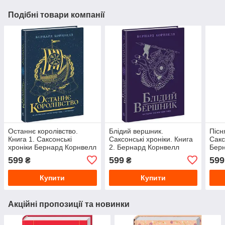
Подібні товари компанії
Останнє королівство.
Блідий вершник.
Пісн
Книга 1. Саксонські
Саксонські хроніки. Книга
Сакс
хроніки Бернард Корнвелл
2. Бернард Корнвелл
Бер
599
599
599
₴
₴
Купити
Купити
Акційні пропозиції та новинки