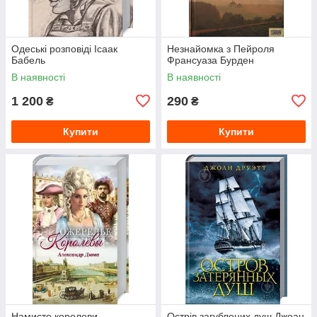
Одеські розповіді Ісаак
Незнайомка з Пейроля
Бабель
Франсуаза Бурден
В наявності
В наявності
1 200
290
₴
₴
Купити
Купити
Намисто королеви
Острів загублених душ Джоан