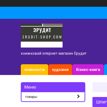
книжковий інтернет-магазин Ерудит
психологія
художня
бізнес-книги
товары
Шпигу