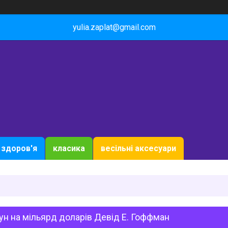
yulia.zaplat@gmail.com
здоров'я
класика
весільні аксесуари
н на мільярд доларів Девід Е. Гоффман