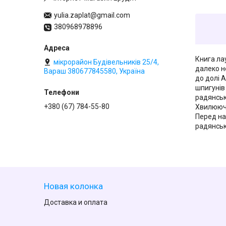
yulia.zaplat@gmail.com
380968978896
Книга ла
мікрорайон Будівельників 25/4,
далеко н
Вараш 380677845580, Україна
до долі 
шпигунів
радянськ
+380 (67) 784-55-80
Хвилююча
Перед на
радянськ
Новая колонка
Доставка и оплата