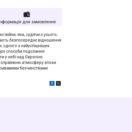
Інформація для замовлення
 війни, яка, судячи з усього,
 мають безпосереднє відношення
и, одного з найуспішніших
 про способи подолання
и у небі над Європою.
є справжню атмосферу епохи.
 кривавими безчинствами