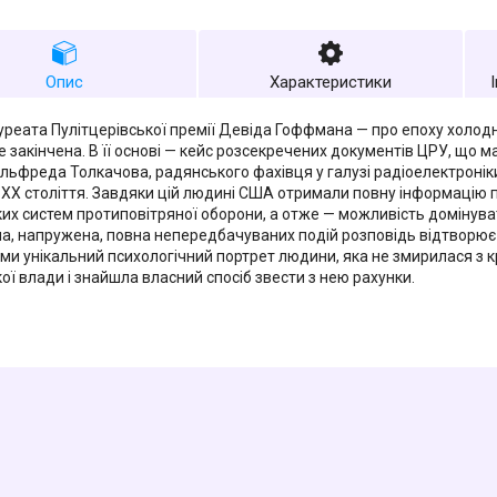
Опис
Характеристики
уреата Пулітцерівської премії Девіда Гоффмана — про епоху холодної
е закінчена. В її основі — кейс розсекречених документів ЦРУ, що
Альфреда Толкачова, радянського фахівця у галузі радіоелектронік
 XX століття. Завдяки цій людині США отримали повну інформацію
их систем протиповітряної оборони, а отже — можливість домінуват
, напружена, повна непередбачуваних подій розповідь відтворю
ми унікальний психологічний портрет людини, яка не змирилася з
ої влади і знайшла власний спосіб звести з нею рахунки.