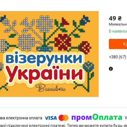
49 ₴
Мінімальн
В наявнос
К
+380 (67)
анії підключені електронні платежі. Тепер ви можете купити будь-