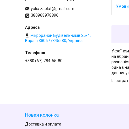
yulia.zaplat@gmail.com
380968978896
мікрорайон Будівельників 25/4,
Вараш 380677845580, Україна
Українсь
на вбран
+380 (67) 784-55-80
розповіст
одна з н
давнину 
Ілюстрат
Новая колонка
Доставка и оплата