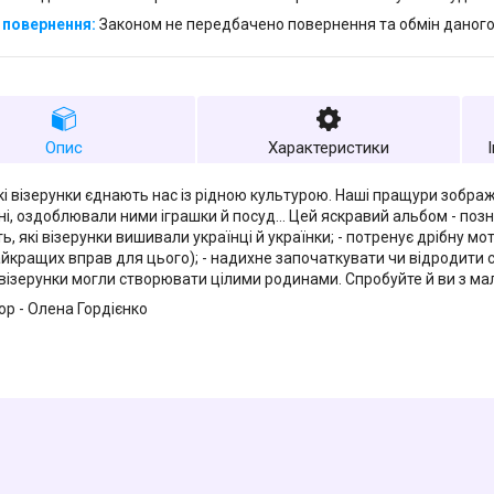
Законом не передбачено повернення та обмін даного
Опис
Характеристики
кі візерунки єднають нас із рідною культурою. Наші пращури зобража
ні, оздоблювали ними іграшки й посуд… Цей яскравий альбом - поз
ь, які візерунки вишивали українці й українки; - потренує дрібну м
айкращих вправ для цього); - надихне започаткувати чи відродити сім
візерунки могли створювати цілими родинами. Спробуйте й ви з ма
ор - Олена Гордієнко