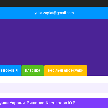
yulia.zaplat@gmail.com
здоров'я
класика
весільні аксесуари
унки України. Вишивки Каспарова Ю.В.