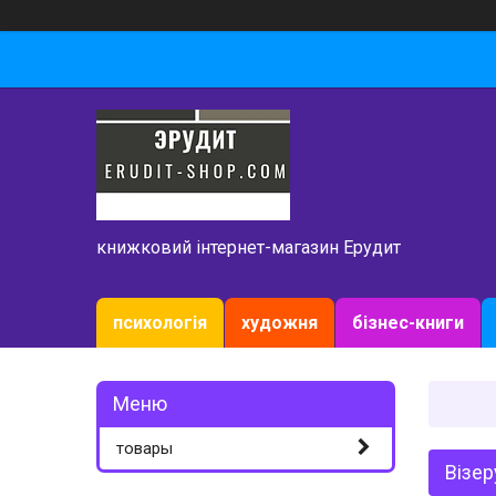
книжковий інтернет-магазин Ерудит
психологія
художня
бізнес-книги
товары
Візер