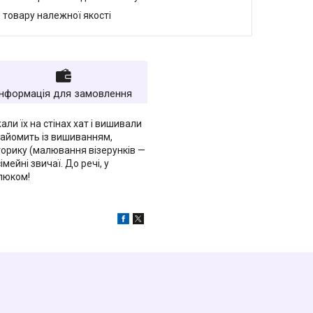
 товару належної якості
Інформація для замовлення
ли їх на стінах хат і вишивали
найомить із вишиванням,
оторику (малювання візерунків —
ейні звичаї. До речі, у
люком!