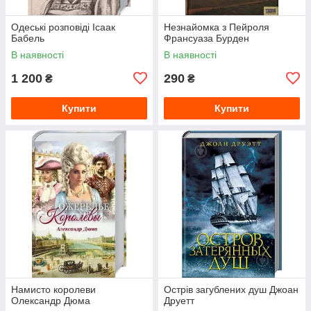
Одеські розповіді Ісаак
Незнайомка з Пейроля
Бабель
Франсуаза Бурден
В наявності
В наявності
1 200
290
₴
₴
Купити
Купити
Намисто королеви
Острів загублених душ Джоан
Олександр Дюма
Друетт