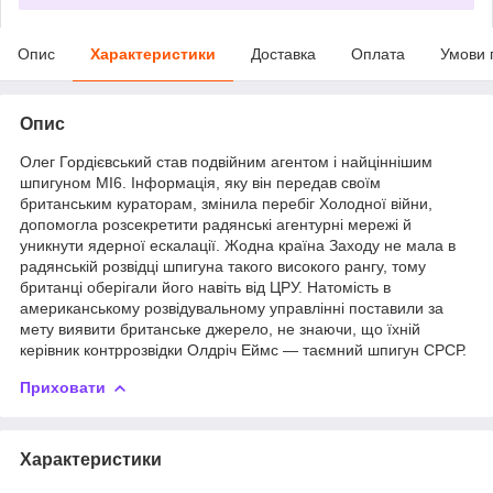
Опис
Характеристики
Доставка
Оплата
Умови 
Опис
Олег Гордієвський став подвійним агентом і найціннішим
шпигуном МІ6. Інформація, яку він передав своїм
британським кураторам, змінила перебіг Холодної війни,
допомогла розсекретити радянські агентурні мережі й
уникнути ядерної ескалації. Жодна країна Заходу не мала в
радянській розвідці шпигуна такого високого рангу, тому
британці оберігали його навіть від ЦРУ. Натомість в
американському розвідувальному управлінні поставили за
мету виявити британське джерело, не знаючи, що їхній
керівник контррозвідки Олдріч Еймс — таємний шпигун СРСР.
Приховати
Характеристики