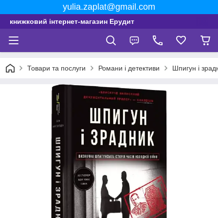
yulia.zaplat@gmail.com
книжковий інтернет-магазин Ерудит
Товари та послуги
Романи і детективи
Шпигун і зрад