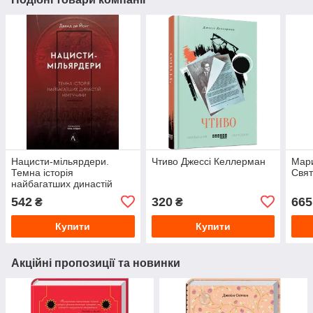
Нацисти-мільярдери.
Чтиво Джессі Келлерман
Мари
Темна історія
Свя
найбагатших династій
Німеччини Давид де Йонг
542
320
665
₴
₴
Купити
Купити
Акційні пропозиції та новинки