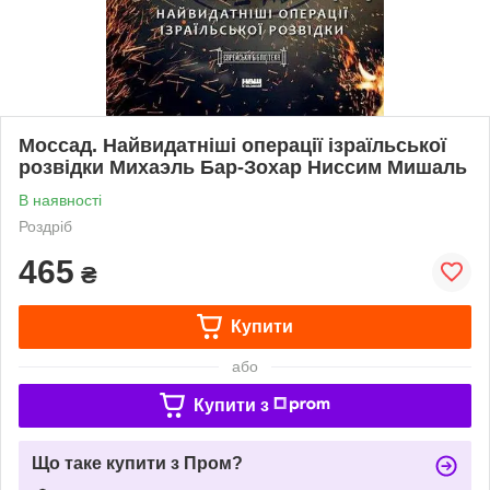
Моссад. Найвидатніші операції ізраїльської
розвідки Михаэль Бар-Зохар Ниссим Мишаль
В наявності
Роздріб
465
₴
Купити
або
Купити з
Що таке купити з Пром?