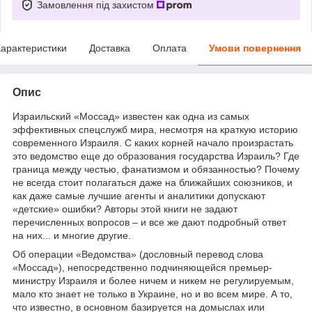
Замовлення під захистом
арактеристики
Доставка
Оплата
Умови повернення
Опис
Израильский «Моссад» известен как одна из самых
эффективных спецслужб мира, несмотря на краткую историю
современного Израиля. С каких корней начало произрастать
это ведомство еще до образования государства Израиль? Где
граница между честью, фанатизмом и обязанностью? Почему
не всегда стоит полагаться даже на ближайших союзников, и
как даже самые лучшие агенты и аналитики допускают
«детские» ошибки? Авторы этой книги не задают
перечисленных вопросов – и все же дают подробный ответ
на них... и многие другие.
Об операции «Ведомства» (дословный перевод слова
«Моссад»), непосредственно подчиняющейся премьер-
министру Израиля и более ничем и никем не регулируемым,
мало кто знает не только в Украине, но и во всем мире. А то,
что известно, в основном базируется на домыслах или