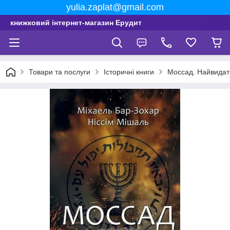
yulia.zaplat@gmail.com
книжковий інтернет-магазин Ерудит
Товари та послуги
Історичні книги
Моссад. Найвидатн