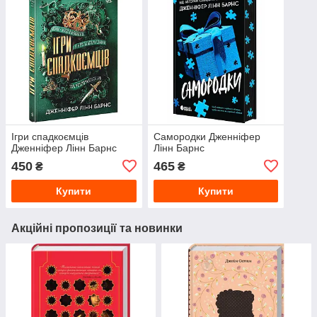
Ігри спадкоємців
Самородки Дженніфер
Дженніфер Лінн Барнс
Лінн Барнс
450
465
₴
₴
Купити
Купити
Акційні пропозиції та новинки