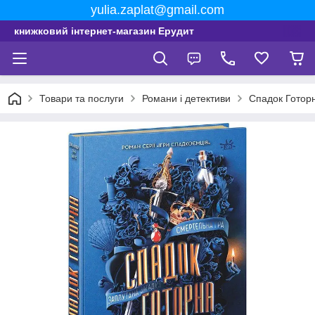
yulia.zaplat@gmail.com
книжковий інтернет-магазин Ерудит
Товари та послуги
Романи і детективи
Спадок Готор