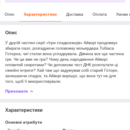
Опис
Характеристики
Доставка
Оплата
Умови 
Опис
У другій частині серії «Ігри спадкоємців» Айворі продовжує
збирати пазл, розгадуючи головомку мільярдера Тобіаса
Готорна, чиї статки вона успадкувала. Дівчина все ще частина
гри. Чи це вже не гра? Чому день народження Айворі
оповитий секретами? Чи допоможе тест ДНК розплутати ці
сімейні інтриги? Хай там що задумував собі старий Готорн,
залишаючи спадок, та Айворі вирішує, що вона тут не для
того, щоб її використовували.
Приховати
Характеристики
Основні атрибути