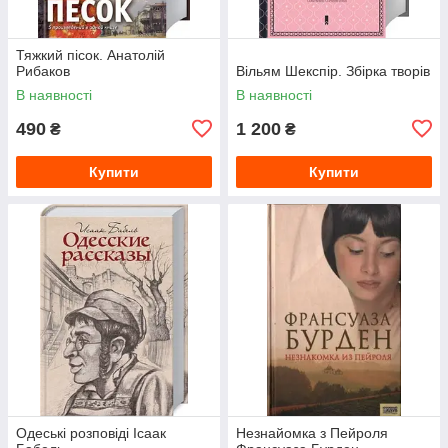
Тяжкий пісок. Анатолій
Рибаков
Вільям Шекспір. Збірка творів
В наявності
В наявності
490
1 200
₴
₴
Купити
Купити
Одеські розповіді Ісаак
Незнайомка з Пейроля