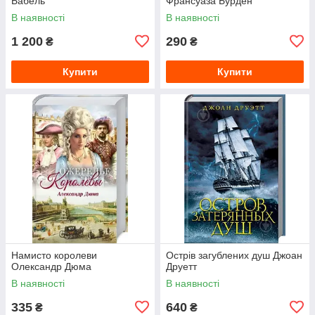
Бабель
Франсуаза Бурден
В наявності
В наявності
1 200
290
₴
₴
Купити
Купити
Намисто королеви
Острів загублених душ Джоан
Олександр Дюма
Друетт
В наявності
В наявності
335
640
₴
₴