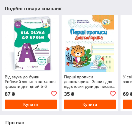
Подібні товари компанії
Від звука до букви.
Перші прописи
У св
Робочий зошит з навчання
дошколярика. Зошит для
зоши
грамоти для дітей 5-6
підготовки руки до письма
років
для дітей 5–6 років
87
35
69
₴
₴
Купити
Купити
Про нас