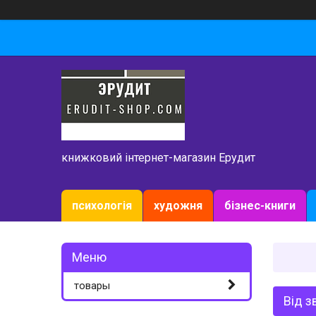
книжковий інтернет-магазин Ерудит
психологія
художня
бізнес-книги
товары
Від з