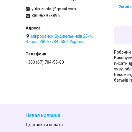
yulia.zaplat@gmail.com
380968978896
мікрорайон Будівельників 25/4,
Вараш 380677845580, Україна
Робочий 
Виконуюч
+380 (67) 784-55-80
писати д
уяву, обр
Рекоменд
батьків і
Новая колонка
Доставка и оплата