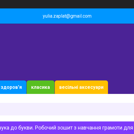
yulia.zaplat@gmail.com
здоров'я
класика
весільні аксесуари
вука до букви. Робочий зошит з навчання грамоти для 