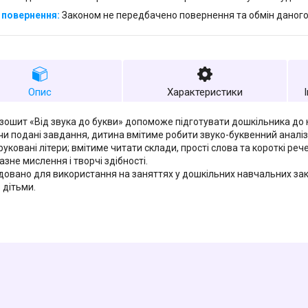
Законом не передбачено повернення та обмін даного
Опис
Характеристики
зошит «Від звука до букви» допоможе підготувати дошкільника до 
и подані завдання, дитина вмітиме робити звуко-буквенний аналіз
руковані літери; вмітиме читати склади, прості слова та короткі ре
азне мислення і творчі здібності.
овано для використання на заняттях у дошкільних навчальних зак
з дітьми.