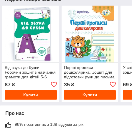
Від звука до букви.
Перші прописи
У св
Робочий зошит з навчання
дошколярика. Зошит для
зоши
грамоти для дітей 5-6
підготовки руки до письма
років
для дітей 5–6 років
87
35
69
₴
₴
Купити
Купити
Про нас
98% позитивних з 189 відгуків за рік