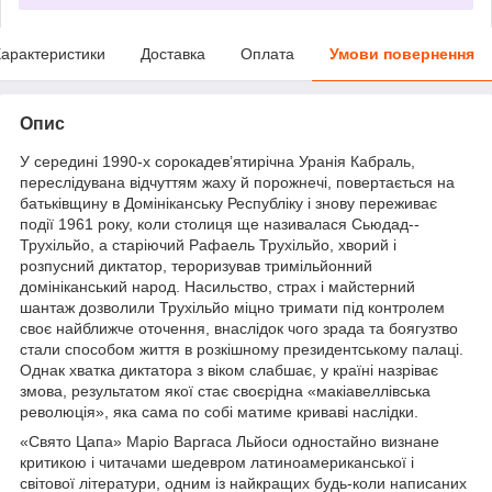
арактеристики
Доставка
Оплата
Умови повернення
Опис
У середині 1990-х сорокадев’ятирічна Уранія Кабраль,
переслідувана відчуттям жаху й порожнечі, повертається на
батьківщину в Домініканську Республіку і знову переживає
події 1961 року, коли столиця ще називалася Сьюдад-­
Трухільйо, а старіючий Рафаель Трухільйо, хворий і
розпусний диктатор, тероризував тримільйонний
домініканський народ. Насильство, страх і майстерний
шантаж до­зволили Трухільйо міцно тримати під контролем
своє найближче оточення, внаслідок чого зрада та боягузтво
стали способом життя в розкішному президентському палаці.
Однак хватка диктатора з віком слабшає, у країні назріває
змова, результатом якої стає своєрідна «макіавеллівська
революція», яка сама по собі матиме криваві наслідки.
«Свято Цапа» Маріо Варгаса Льйоси одностайно визнане
критикою і читачами шедевром латиноамериканської і
світової літератури, одним із найкращих будь-­коли написаних