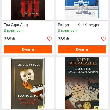
Три Сара Лотц
Розлучення Кеті Кітамура
В наявності
В наявності
369
369
₴
₴
Купити
Купити