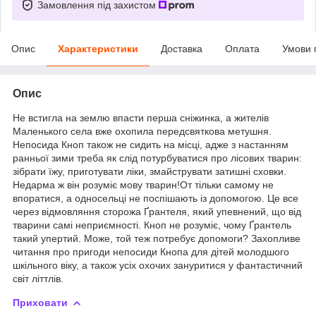
Замовлення під захистом
Опис
Характеристики
Доставка
Оплата
Умови 
Опис
Не встигла на землю впасти перша сніжинка, а жителів
Маленького села вже охопила передсвяткова метушня.
Непосида Кноп також не сидить на місці, адже з настанням
ранньої зими треба як слід потурбуватися про лісових тварин:
зібрати їжу, приготувати ліки, змайструвати затишні сховки.
Недарма ж він розуміє мову тварин!От тільки самому не
впоратися, а односельці не поспішають із допомогою. Це все
через відмовляння сторожа Ґрантеля, який упевнений, що від
тварини самі неприємності. Кноп не розуміє, чому Ґрантель
такий упертий. Може, той теж потребує допомоги? Захопливе
читання про пригоди непосиди Кнопа для дітей молодшого
шкільного віку, а також усіх охочих зануритися у фантастичний
світ літтлів.
Приховати