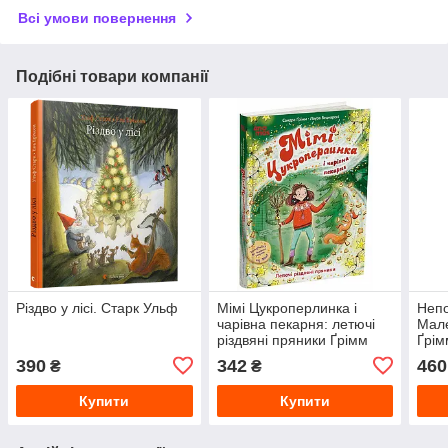
Всі умови повернення
Подібні товари компанії
Різдво у лісі. Старк Ульф
Мімі Цукроперлинка і
Непо
чарівна пекарня: летючі
Мале
різдвяні пряники Ґрімм
Ґрім
Сандра
390
342
460
₴
₴
Купити
Купити