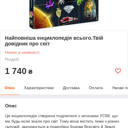
Найповніша енциклопедія всього.Твій
довідник про світ
Немає в наявності
Роздріб
1 740
₴
Опис
Характеристики
Доставка
Оплата
Умови п
Опис
Ця енциклопедія створена поділитися з читачами УСІМ, що
ми будь-коли знали про світ. Тому вона містить теми з різних
галузей: занурюється в подробиці будови Всесвіту й Землі;