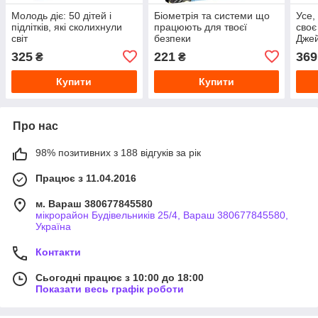
Молодь діє: 50 дітей і
Біометрія та системи що
Усе,
підлітків, які сколихнули
працюють для твоєї
своє
світ
безпеки
Дже
325
221
369
₴
₴
Купити
Купити
Про нас
98% позитивних з 188 відгуків за рік
Працює з 11.04.2016
м. Вараш 380677845580
мікрорайон Будівельників 25/4, Вараш 380677845580,
Україна
Контакти
Сьогодні працює з 10:00 до 18:00
Показати весь графік роботи