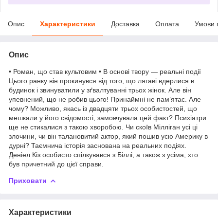
Опис
Характеристики
Доставка
Оплата
Умови 
Опис
• Роман, що став культовим • В основі твору — реальні події
Цього ранку він прокинувся від того, що лягаві вдерлися в
будинок і звинуватили у зґвалтуванні трьох жінок. Але він
упевнений, що не робив цього! Принаймні не пам’ятає. Але
чому? Можливо, якась із двадцяти трьох особистостей, що
мешкали у його свідомості, замовчувала цей факт? Психіатри
ще не стикалися з такою хворобою. Чи скоїв Мілліган усі ці
злочини, чи він талановитий актор, який пошив усю Америку в
дурні? Таємнича історія заснована на реальних подіях.
Деніел Кіз особисто спілкувався з Біллі, а також з усіма, хто
був причетний до цієї справи.
Приховати
Характеристики