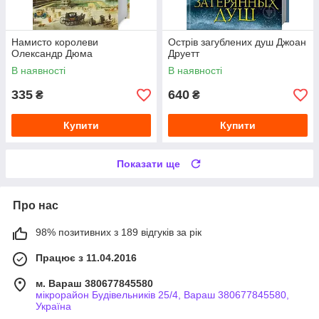
Намисто королеви
Острів загублених душ Джоан
Олександр Дюма
Друетт
В наявності
В наявності
335
640
₴
₴
Купити
Купити
Показати ще
Про нас
98% позитивних з 189 відгуків за рік
Працює з 11.04.2016
м. Вараш 380677845580
мікрорайон Будівельників 25/4, Вараш 380677845580,
Україна