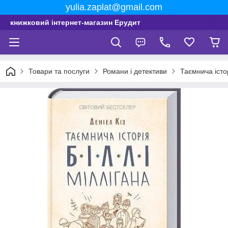
yulia.zaplat@gmail.com
книжковий інтернет-магазин Ерудит
Товари та послуги
Романи і детективи
Таємнича істор