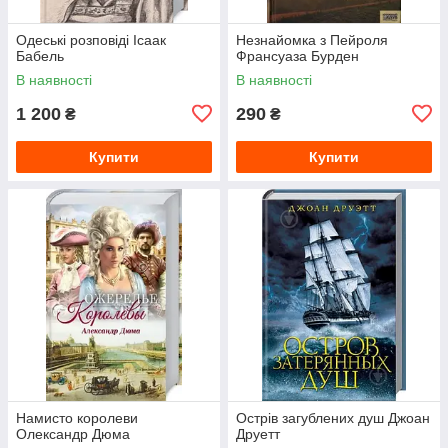
Одеські розповіді Ісаак
Незнайомка з Пейроля
Бабель
Франсуаза Бурден
В наявності
В наявності
1 200
290
₴
₴
Купити
Купити
Намисто королеви
Острів загублених душ Джоан
Олександр Дюма
Друетт