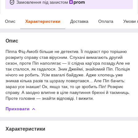
Замовлення під захистом
Опис
Характеристики
Доставка
Оплата
Умови 
Опис
Піппа Фіц-Амобі більше не детектив. Її подкаст про торішню
розкриту справу став вірусним. Слухачі вимагають другий
сезон, проте Піп наполягає — її слідча кар'єра позаду.Але не
так сталося, як гадалося. Зник Джеймі, знайомий Піп. Поліція
нічого не робить. Усім взагалі байдуже. Адже хлопець уже
зникав кілька разів та щоразу повертався... Але Піп бачить:
зараз усе інакше! Ок, якщо так, то це зробить Піп! Розкриє
справу. А заодно влипне в ціле павутиння брехні й таємниць.
Проте головне — знайти відповіді. І вижити.
Приховати
Характеристики