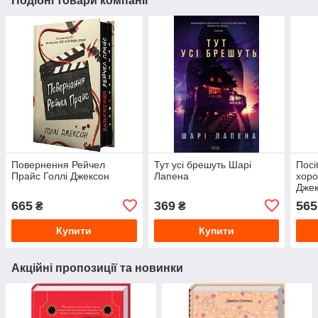
Подібні товари компанії
Повернення Рейчел
Тут усі брешуть Шарі
Посі
Прайс Голлі Джексон
Лапена
хоро
Дже
665
369
565
₴
₴
Купити
Купити
Акційні пропозиції та новинки