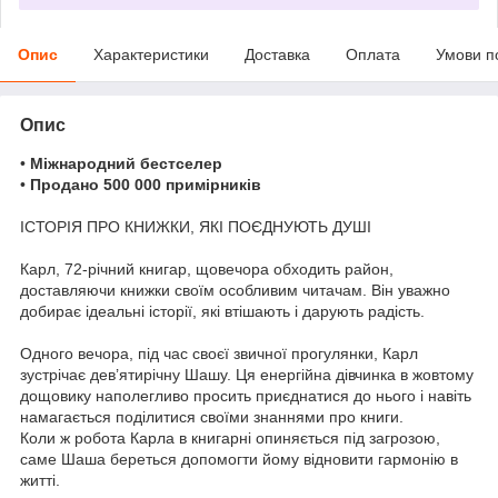
Опис
Характеристики
Доставка
Оплата
Умови п
Опис
•
Міжнародний бестселер
•
Продано 500 000 примірників
ІСТОРІЯ ПРО КНИЖКИ, ЯКІ ПОЄДНУЮТЬ ДУШІ
Карл, 72-річний книгар, щовечора обходить район,
доставляючи книжки своїм особливим читачам. Він уважно
добирає ідеальні історії, які втішають і дарують радість.
Одного вечора, під час своєї звичної прогулянки, Карл
зустрічає дев’ятирічну Шашу. Ця енергійна дівчинка в жовтому
дощовику наполегливо просить приєднатися до нього і навіть
намагається поділитися своїми знаннями про книги.
Коли ж робота Карла в книгарні опиняється під загрозою,
саме Шаша береться допомогти йому відновити гармонію в
житті.