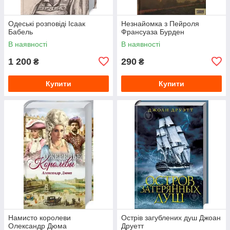
Одеські розповіді Ісаак
Незнайомка з Пейроля
Бабель
Франсуаза Бурден
В наявності
В наявності
1 200
290
₴
₴
Купити
Купити
Намисто королеви
Острів загублених душ Джоан
Олександр Дюма
Друетт