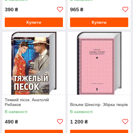
390
965
₴
₴
Купити
Купити
Тяжкий пісок. Анатолій
Рибаков
Вільям Шекспір. Збірка творів
В наявності
В наявності
490
1 200
₴
₴