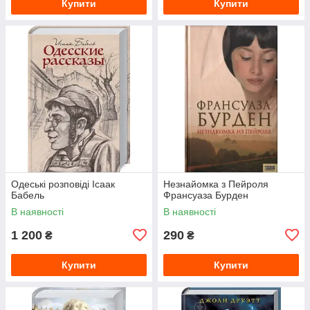
Купити
Купити
Одеські розповіді Ісаак
Незнайомка з Пейроля
Бабель
Франсуаза Бурден
В наявності
В наявності
1 200
290
₴
₴
Купити
Купити