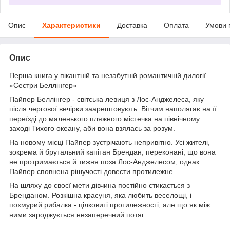
Опис
Характеристики
Доставка
Оплата
Умови 
Опис
Перша книга у пікантній та незабутній романтичній дилогії
«Сестри Беллінгер»
Пайпер Беллінгер - світська левиця з Лос-Анджелеса, яку
після чергової вечірки заарештовують. Вітчим наполягає на її
переїзді до маленького пляжного містечка на північному
заході Тихого океану, аби вона взялась за розум.
На новому місці Пайпер зустрічають непривітно. Усі жителі,
зокрема й брутальний капітан Брендан, переконані, що вона
не протримається й тижня поза Лос-Анджелесом, однак
Пайпер сповнена рішучості довести протилежне.
На шляху до своєї мети дівчина постійно стикається з
Бренданом. Розкішна красуня, яка любить веселощі, і
похмурий рибалка - цілковиті протилежності, але що як між
ними зароджується незаперечний потяг…