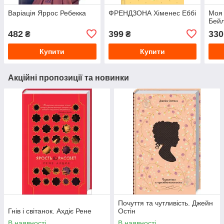
Варіація Яррос Ребекка
ФРЕНДЗОНА Хіменес Еббі
Моя 
Бейл
482
399
330
₴
₴
Купити
Купити
Акційні пропозиції та новинки
Почуття та чутливість. Джейн
Гнів і світанок. Ахдіє Рене
Остін
В наявності
В наявності