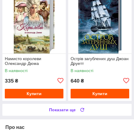
Намисто королеви
Острів загублених душ Джоан
Олександр Дюма
Друетт
В наявності
В наявності
335
640
₴
₴
Купити
Купити
Показати ще
Про нас