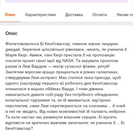
Опис
Характеристики
Доставка
Оплата
Умови п
Опис
Фіолетововолоса Бі Кеніґсвассер, певною мірою лицарка-
джедай, берегиня цілосвітньої рівноваги, чинить, як учинила б
Марія Кюрі. Авжеж, пані Кюрі пристала б на пропозицію
очолити проєкт своєї мрії від NASA. Та керувати проєктом
разом із Леві Вардом — матір сучасної фізики, рятуй!
Заклятим ворогам краще працюється в різних галактиках,
стверджував Леві-аспірант. Має статися лиха пригода, щоб
одного (насправді першого ж) робочого дня Кеніґсвассер
опинилася в міцних обіймах Варда. І поки дівчина
намагається давати собі раду без потрібного обладнання,
колегіальної підтримки та, як їй ввижається, кар’єрних
перспектив, саме Леві перетворюється на союзника… й очей
із неї не зводить. Від нових можливостей їй палають нейрони.
Та коли настає час ризикнути власним серцем, Бі мусить
відповісти на критично важливе запитання: як учинила б… Бі
Кеніґсвассер?