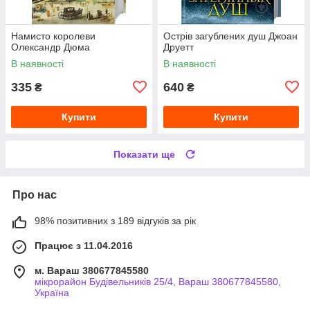
Намисто королеви
Острів загублених душ Джоан
Олександр Дюма
Друетт
В наявності
В наявності
335
640
₴
₴
Купити
Купити
Показати ще
Про нас
98% позитивних з 189 відгуків за рік
Працює з 11.04.2016
м. Вараш 380677845580
мікрорайон Будівельників 25/4, Вараш 380677845580,
Україна