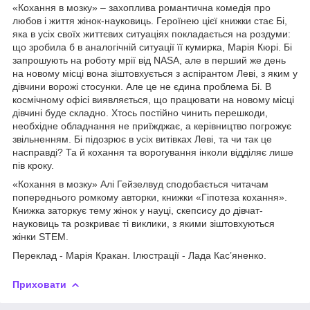
«Кохання в мозку» – захоплива романтична комедія про
любов і життя жінок-науковиць. Героїнею цієї книжки стає Бі,
яка в усіх своїх життєвих ситуаціях покладається на роздуми:
що зробила б в аналогічній ситуації її кумирка, Марія Кюрі. Бі
запрошують на роботу мрії від NASA, але в перший же день
на новому місці вона зіштовхується з аспірантом Леві, з яким у
дівчини ворожі стосунки. Але це не єдина проблема Бі. В
космічному офісі виявляється, що працювати на новому місці
дівчині буде складно. Хтось постійно чинить перешкоди,
необхідне обладнання не приїжджає, а керівництво погрожує
звільненням. Бі підозрює в усіх витівках Леві, та чи так це
насправді? Та й кохання та ворогування інколи відділяє лише
пів кроку.
«Кохання в мозку» Алі Гейзелвуд сподобається читачам
попереднього ромкому авторки, книжки «Гіпотеза кохання».
Книжка заторкує тему жінок у науці, скепсису до дівчат-
науковиць та розкриває ті виклики, з якими зіштовхуються
жінки STEM.
Переклад - Марія Кракан. Ілюстрації - Лада Кас’яненко.
Приховати