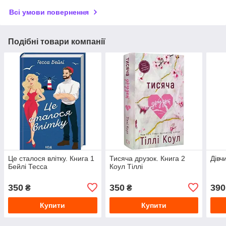
Всі умови повернення
Подібні товари компанії
Це сталося влітку. Книга 1
Тисяча друзок. Книга 2
Дівч
Бейлі Тесса
Коул Тіллі
350
350
390
₴
₴
Купити
Купити