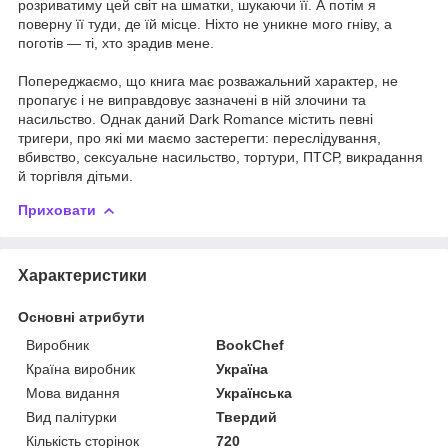
розриватиму цей світ на шматки, шукаючи її. А потім я
поверну її туди, де їй місце. Ніхто не уникне мого гніву, а
поготів — ті, хто зрадив мене.
Попереджаємо, що книга має розважальний характер, не
пропагує і не виправдовує зазначені в ній злочини та
насильство. Однак даний Dark Romance містить певні
тригери, про які ми маємо застерегти: переслідування,
вбивство, сексуальне насильство, тортури, ПТСР, викрадання
й торгівля дітьми.
Приховати
Характеристики
Основні атрибути
Виробник
BookChef
Країна виробник
Україна
Мова видання
Українська
Вид палітурки
Твердий
Кількість сторінок
720