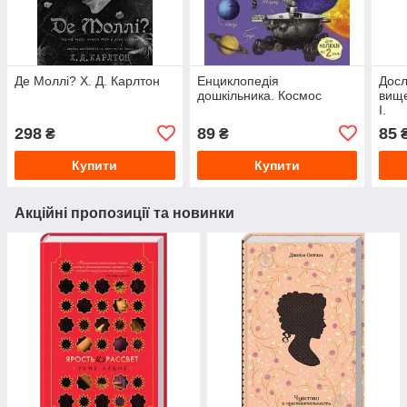
Де Моллі? Х. Д. Карлтон
Енциклопедія
Досл
дошкільника. Космос
вище
І.
298
89
85
₴
₴
Купити
Купити
Акційні пропозиції та новинки