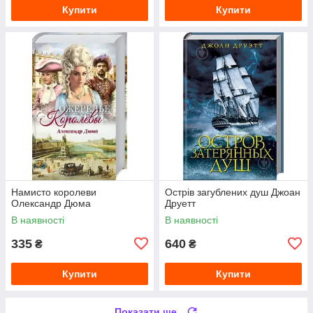
Купити
Купити
Намисто королеви
Острів загублених душ Джоан
Олександр Дюма
Друетт
В наявності
В наявності
335
640
₴
₴
Купити
Купити
Показати ще