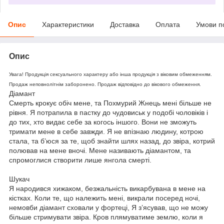
Опис
Характеристики
Доставка
Оплата
Умови п
Опис
Увага! Продукція сексуального характеру або інша продукція з віковим обмеженням.
Продаж неповнолітнім заборонено. Продаж відповідно до вікового обмеження.
Діамант
Смерть крокує обіч мене, та Похмурий Жнець мені більше не
рівня. Я потрапила в пастку до чудовиськ у подобі чоловіків і
до тих, хто видає себе за когось іншого. Вони не зможуть
тримати мене в себе завжди. Я не впізнаю людину, котрою
стала, та б’юся за те, щоб знайти шлях назад, до звіра, котрий
полював на мене вночі. Мене називають діамантом, та
спромоглися створити лише янгола смерті.
Шукач
Я народився хижаком, безжальність викарбувана в мене на
кістках. Коли те, що належить мені, викрали посеред ночі,
немовби діамант сховали у фортеці, Я з’ясував, що не можу
більше стримувати звіра. Кров плямуватиме землю, коли я