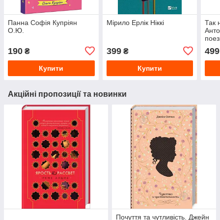
Панна Софія Купріян
Мірило Ерлік Ніккі
Так 
О.Ю.
Анто
поез
190
399
499
₴
₴
Купити
Купити
Акційні пропозиції та новинки
Почуття та чутливість. Джейн