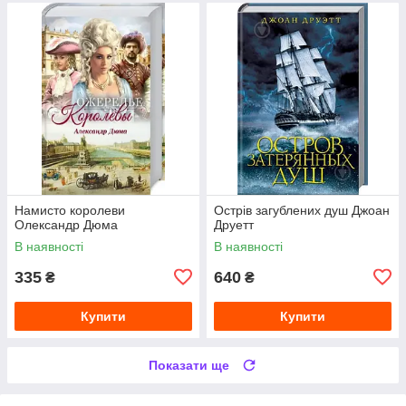
Намисто королеви
Острів загублених душ Джоан
Олександр Дюма
Друетт
В наявності
В наявності
335
640
₴
₴
Купити
Купити
Показати ще