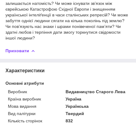
залишається натомість? Чи може існувати зв’язок між
єврейською Катастрофою Східної Европи і знищенням
української інтеліґенції в часи сталінських репресій? Чи може
забуття однієї людини сягати на кілька поколінь під землю?
Чи пов’язують нас знаки і шрами понівеченої пам’яти? Чи
здатні любов і терпіння дати змогу торкнутися свідомости
іншої людини?
Приховати
Характеристики
Основні атрибути
Виробник
Видавництво Старого Лева
Країна виробник
Україна
Мова видання
Українська
Вид палітурки
Твердий
Кількість сторінок
832