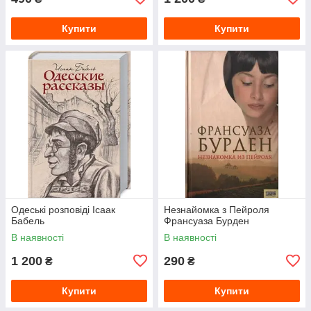
Купити
Купити
Одеські розповіді Ісаак
Незнайомка з Пейроля
Бабель
Франсуаза Бурден
В наявності
В наявності
1 200
290
₴
₴
Купити
Купити