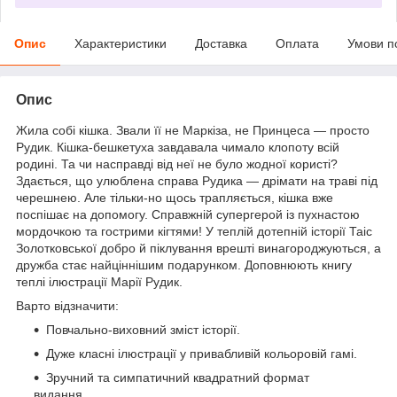
Опис
Характеристики
Доставка
Оплата
Умови п
Опис
Жила собі кішка. Звали її не Маркіза, не Принцеса — просто
Рудик. Кішка-бешкетуха завдавала чимало клопоту всій
родині. Та чи насправді від неї не було жодної користі?
Здається, що улюблена справа Рудика — дрімати на траві під
черешнею. Але тільки-но щось трапляється, кішка вже
поспішає на допомогу. Справжній супергерой із пухнастою
мордочкою та гострими кігтями! У теплій дотепній історії Таіс
Золотковської добро й піклування врешті винагороджуються, а
дружба стає найціннішим подарунком. Доповнюють книгу
теплі ілюстрації Марії Рудик.
Варто відзначити:
Повчально-виховний зміст історії.
Дуже класні ілюстрації у привабливій кольоровій гамі.
Зручний та симпатичний квадратний формат
видання.