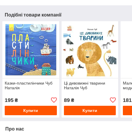
Подібні товари компанії
Казки-пластилінчики Чуб
Ці дивовижні тварини
Мале
Наталія
Наталія Чуб
моди
195
89
181
₴
₴
Купити
Купити
Про нас