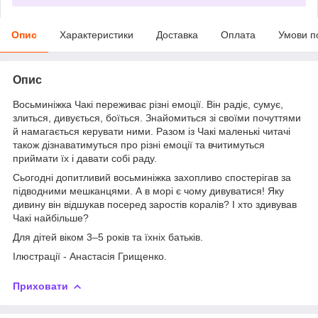
Опис
Характеристики
Доставка
Оплата
Умови п
Опис
Восьминіжка Чакі переживає різні емоції. Він радіє, сумує,
злиться, дивується, боїться. Знайомиться зі своїми почуттями
й намагається керувати ними. Разом із Чакі маленькі читачі
також дізнаватимуться про різні емоції та вчитимуться
приймати їх і давати собі раду.
Сьогодні допитливий восьминіжка захопливо спостерігав за
підводними мешканцями. А в морі є чому дивуватися! Яку
дивину він відшукав посеред заростів коралів? І хто здивував
Чакі найбільше?
Для дітей віком 3–5 років та їхніх батьків.
Ілюстрації - Анастасія Грищенко.
Приховати