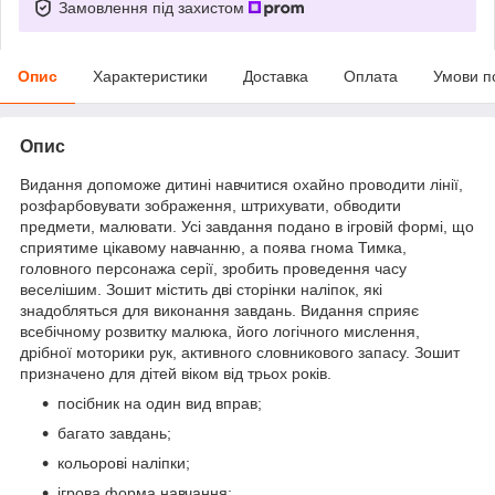
Замовлення під захистом
Опис
Характеристики
Доставка
Оплата
Умови п
Опис
Видання допоможе дитині навчитися охайно проводити лінії,
розфарбовувати зображення, штрихувати, обводити
предмети, малювати. Усі завдання подано в ігровій формі, що
сприятиме цікавому навчанню, а поява гнома Тимка,
головного персонажа серії, зробить проведення часу
веселішим. Зошит містить дві сторінки наліпок, які
знадобляться для виконання завдань. Видання сприяє
всебічному розвитку малюка, його логічного мислення,
дрібної моторики рук, активного словникового запасу. Зошит
призначено для дітей віком від трьох років.
посібник на один вид вправ;
багато завдань;
кольорові наліпки;
ігрова форма навчання;