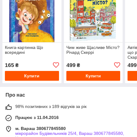
Книга-картинка Що
Чим живе Щасливе Місто?
Авті
всередині
Річард Скеррі
що р
Скар
165
499
499
₴
₴
Купити
Купити
Про нас
98% позитивних з 189 відгуків за рік
Працює з 11.04.2016
м. Вараш 380677845580
мікрорайон Будівельників 25/4, Вараш 380677845580,