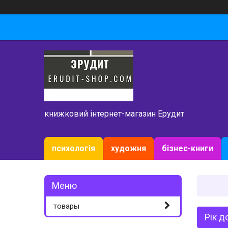
книжковий інтернет-магазин Ерудит
психологія
художня
бізнес-книги
товары
Рік д