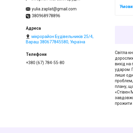
yulia.zaplat@gmail.com
380968978896
мікрорайон Будівельників 25/4,
Вараш 380677845580, Україна
Світла к
дорослих
+380 (67) 784-55-80
вихід на
ударом. 
лише оди
проблем,
плану, щ
«Стівен М
завдовжк
прожити 