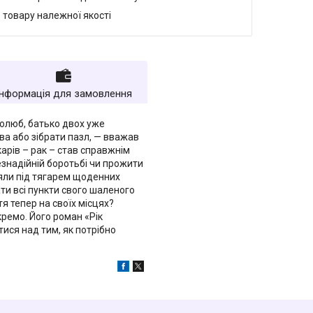
 товару належної якості
Інформація для замовлення
нолюб, батько двох уже
ва або зібрати пазл, — вважав
карів – рак – став справжнім
безнадійній боротьбі чи прожити
в'яли під тягарем щоденних
ти всі пункти свого шаленого
тя тепер на своїх місцях?
кремо. Його роман «Рік
ися над тим, як потрібно