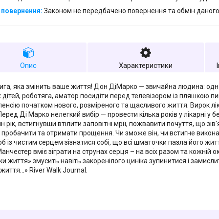
Законом не передбачено повернення та обмін даного
Опис
Характеристики
нига, яка змінить ваше життя! Дон ДіМарко — звичайна людина: од
 дітей, роботяга, аматор посидіти перед телевізором із пляшкою пи
 пенсію початком нового, розміреного та щасливого життя. Вирок лі
Перед Ді Марко нелегкий вибір — провести кілька років у лікарні у 
н рік, встигнувши втілити заповітні мрії, пожвавити почуття, що зі
 пробачити та отримати прощення. Чи зможе він, чи встигне викона
об із чистим серцем зізнатися собі, що всі шматочки пазла його жит
анчестер вміє зіграти на струнах серця – на всіх разом та кожній о
и життя» змусить навіть закоренілого циніка зупинитися і замислит
життя…» River Walk Journal.