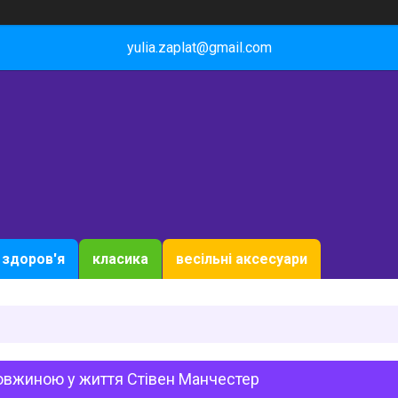
yulia.zaplat@gmail.com
здоров'я
класика
весільні аксесуари
овжиною у життя Стівен Манчестер