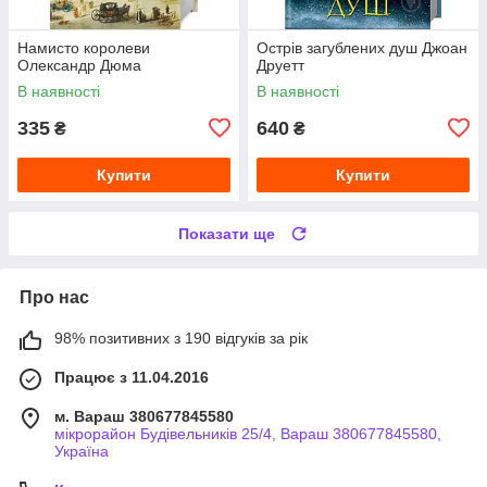
Намисто королеви
Острів загублених душ Джоан
Олександр Дюма
Друетт
В наявності
В наявності
335
640
₴
₴
Купити
Купити
Показати ще
Про нас
98% позитивних з 190 відгуків за рік
Працює з 11.04.2016
м. Вараш 380677845580
мікрорайон Будівельників 25/4, Вараш 380677845580,
Україна