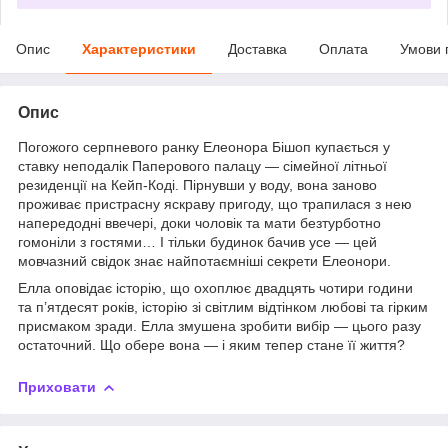
Опис
Характеристики
Доставка
Оплата
Умови 
Опис
Погожого серпневого ранку Елеонора Бішоп купається у
ставку неподалік Паперового палацу — сімейної літньої
резиденції на Кейп-Коді. Пірнувши у воду, вона заново
проживає пристрасну яскраву пригоду, що трапилася з нею
напередодні ввечері, доки чоловік та мати безтурботно
гомоніли з гостями… І тільки будинок бачив усе — цей
мовчазний свідок знає найпотаємніші секрети Елеонори.
Елла оповідає історію, що охоплює двадцять чотири години
та п’ятдесят років, історію зі світлим відтінком любові та гірким
присмаком зради. Елла змушена зробити вибір — цього разу
остаточний. Що обере вона — і яким тепер стане її життя?
Приховати