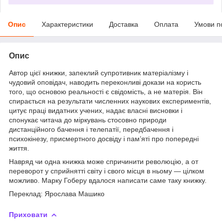
Опис
Характеристики
Доставка
Оплата
Умови п
Опис
Автор цієї книжки, запеклий супротивник матеріалізму і
чудовий оповідач, наводить переконливі докази на користь
того, що основою реальності є свідомість, а не матерія. Він
спирається на результати численних наукових експериментів,
цитує праці видатних учених, надає власні висновки і
спонукає читача до міркувань стосовно природи
дистанційного бачення і телепатії, передбачення і
психокінезу, присмертного досвіду і пам’яті про попередні
життя.
Навряд чи одна книжка може спричинити революцію, а от
переворот у сприйнятті світу і свого місця в ньому — цілком
можливо. Марку Гоберу вдалося написати саме таку книжку.
Переклад: Ярослава Машико
Приховати