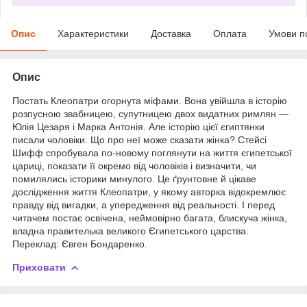
Опис
Характеристики
Доставка
Оплата
Умови п
Опис
Постать Клеопатри огорнута міфами. Вона увійшла в історію
розпусною звабницею, супутницею двох видатних римлян —
Юлія Цезаря і Марка Антонія. Але історію цієї єгиптянки
писали чоловіки. Що про неї може сказати жінка? Стейсі
Шифф спробувала по-новому поглянути на життя єгипетської
цариці, показати її окремо від чоловіків і визначити, чи
помилялись історики минулого. Це ґрунтовне й цікаве
дослідження життя Клеопатри, у якому авторка відокремлює
правду від вигадки, а упередження від реальності. І перед
читачем постає освічена, неймовірно багата, блискуча жінка,
владна правителька великого Єгипетського царства.
Переклад: Євген Бондаренко.
Приховати