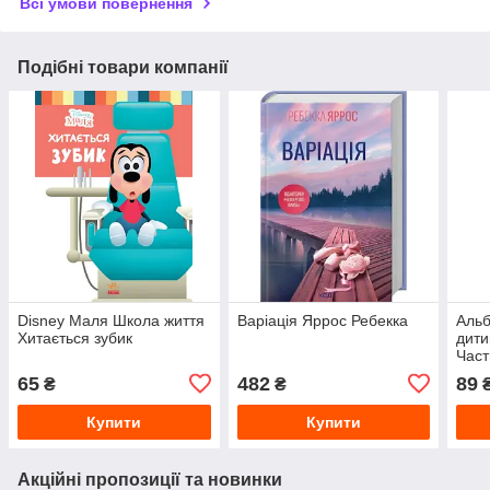
Всі умови повернення
Подібні товари компанії
Disney Маля Школа життя
Варіація Яррос Ребекка
Альб
Хитається зубик
дити
Част
65
482
89
₴
₴
Купити
Купити
Акційні пропозиції та новинки