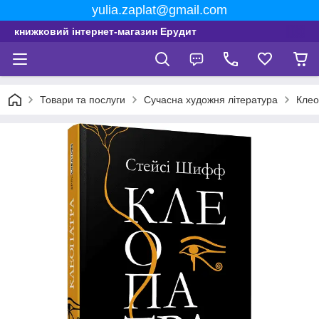
yulia.zaplat@gmail.com
книжковий інтернет-магазин Ерудит
Товари та послуги
Сучасна художня література
Клео