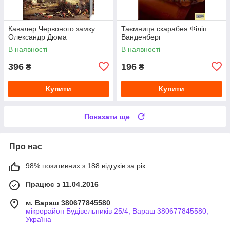
Кавалер Червоного замку
Таємниця скарабея Філіп
Олександр Дюма
Ванденберг
В наявності
В наявності
396
196
₴
₴
Купити
Купити
Показати ще
Про нас
98% позитивних з 188 відгуків за рік
Працює з 11.04.2016
м. Вараш 380677845580
мікрорайон Будівельників 25/4, Вараш 380677845580,
Україна