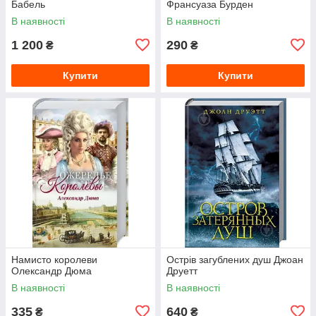
Бабель
Франсуаза Бурден
В наявності
В наявності
1 200
290
₴
₴
Купити
Купити
Намисто королеви
Острів загублених душ Джоан
Олександр Дюма
Друетт
В наявності
В наявності
335
640
₴
₴