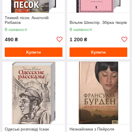
Тяжкий пісок. Анатолій
Рибаков
Вільям Шекспір. Збірка творів
В наявності
В наявності
490
1 200
₴
₴
Купити
Купити
Одеські розповіді Ісаак
Незнайомка з Пейроля