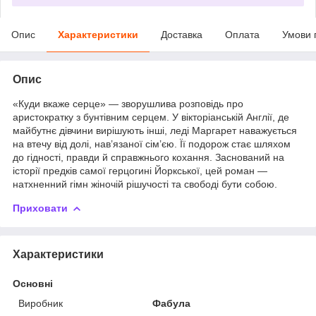
Опис
Характеристики
Доставка
Оплата
Умови 
Опис
«Куди вкаже серце» — зворушлива розповідь про
аристократку з бунтівним серцем. У вікторіанській Англії, де
майбутнє дівчини вирішують інші, леді Маргарет наважується
на втечу від долі, нав’язаної сім’єю. Її подорож стає шляхом
до гідності, правди й справжнього кохання. Заснований на
історії предків самої герцогині Йоркської, цей роман —
натхненний гімн жіночій рішучості та свободі бути собою.
Приховати
Характеристики
Основні
Виробник
Фабула