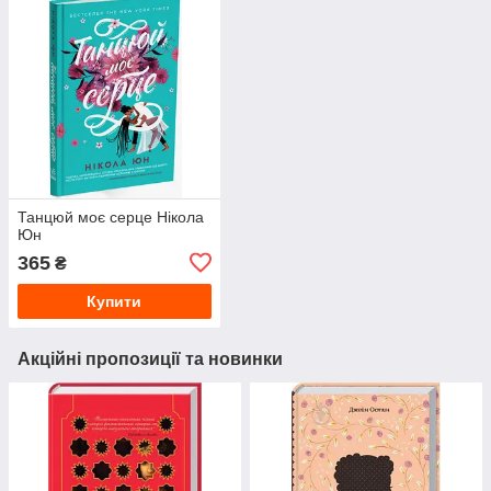
Танцюй моє серце Нікола
Юн
365
₴
Купити
Акційні пропозиції та новинки