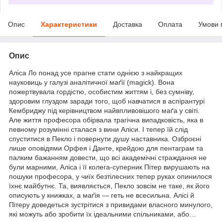
Опис
Характеристики
Доставка
Оплата
Умови 
Опис
Аліса Ло понад усе прагне стати однією з найкращих
науковиць у галузі аналітичної маґії (magick). Вона
пожертвувала гордістю, особистим життям і, без сумніву,
здоровим глуздом заради того, щоб навчатися в аспірантурі
Кембриджу під керівництвом найвпливовішого маґа у світі.
Але життя професора обірвала трагічна випадковість, яка в
певному розумінні сталася з вини Аліси. І тепер їй слід
спуститися в Пекло і повернути душу наставника. Озброєні
лише оповідями Орфея і Данте, крейдою для пентаграм та
палким бажанням довести, що всі академічні страждання не
були марними, Аліса і її колега-суперник Пітер вирушають на
пошуки професора, у чиїх безтілесних тепер руках опинилося
їхнє майбутнє. Та, виявляється, Пекло зовсім не таке, як його
описують у книжках, а маґія — геть не всесильна. Алісі й
Пітеру доведеться зустрітися з привидами власного минулого,
які можуть або зробити їх ідеальними спільниками, або…