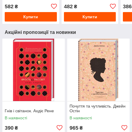
582
482
386
₴
₴
Купити
Купити
Акційні пропозиції та новинки
Почуття та чутливість. Джейн
Гнів і світанок. Ахдіє Рене
Остін
В наявності
В наявності
390
965
₴
₴