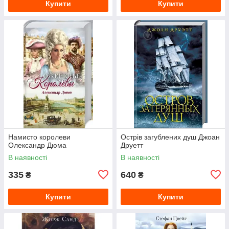
Купити
Купити
Намисто королеви
Острів загублених душ Джоан
Олександр Дюма
Друетт
В наявності
В наявності
335
640
₴
₴
Купити
Купити