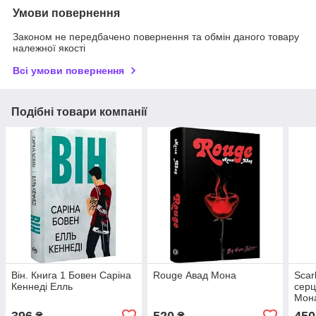
Умови повернення
Законом не передбачено повернення та обмін даного товару
належної якості
Всі умови повернення
Подібні товари компанії
Він. Книга 1 Бовен Саріна
Rouge Авад Мона
Scar
Кеннеді Елль
серц
Мон
396
520
450