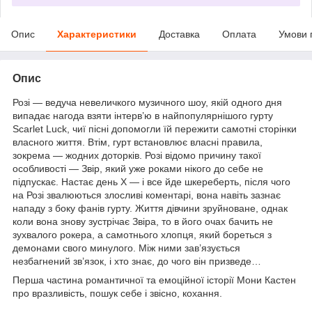
Опис
Характеристики
Доставка
Оплата
Умови 
Опис
Розі — ведуча невеличкого музичного шоу, якій одного дня
випадає нагода взяти інтерв’ю в найпопулярнішого гурту
Scarlet Luck, чиї пісні допомогли їй пережити самотні сторінки
власного життя. Втім, гурт встановлює власні правила,
зокрема — жодних доторків. Розі відомо причину такої
особливості — Звір, який уже роками нікого до себе не
підпускає. Настає день X — і все йде шкереберть, після чого
на Розі звалюються злосливі коментарі, вона навіть зазнає
нападу з боку фанів гурту. Життя дівчини зруйноване, однак
коли вона знову зустрічає Звіра, то в його очах бачить не
зухвалого рокера, а самотнього хлопця, який бореться з
демонами свого минулого. Між ними зав’язується
незбагнений зв’язок, і хто знає, до чого він призведе…
Перша частина романтичної та емоційної історії Мони Кастен
про вразливість, пошук себе і звісно, кохання.