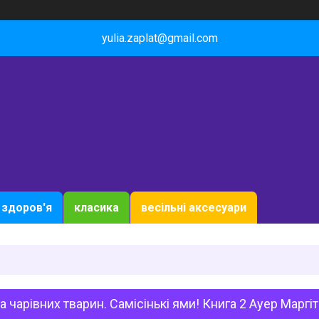
yulia.zaplat@gmail.com
здоров'я
класика
весільні аксесуари
 чарівних тварин. Самісінькі ями! Книга 2 Ауер Маргіт