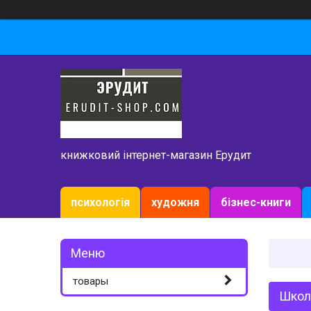
книжковий інтернет-магазин Ерудит
психологія
художня
бізнес-книги
товары
Школа