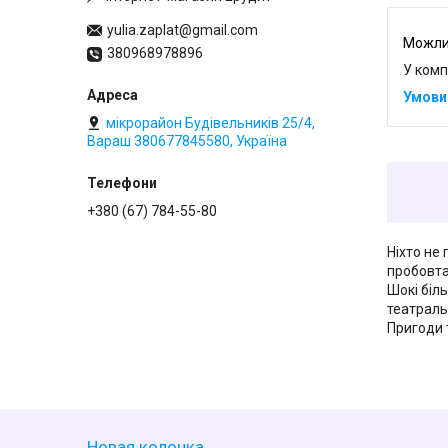
yulia.zaplat@gmail.com
380968978896
У комп
мікрорайон Будівельників 25/4,
Вараш 380677845580, Україна
+380 (67) 784-55-80
Ніхто не 
пробовта
Шокі біл
театраль
Пригоди 
Новая колонка