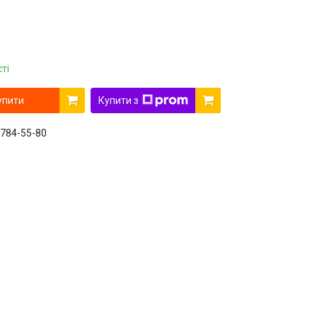
ті
упити
Купити з
 784-55-80