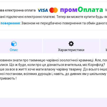
анії підключені електронні платежі. Тепер ви можете купити будь-
Законом не передбачено повернення та обмін даного
Опис
Характеристики
повинен знати про таємницю чарівної зоологічної крамниці. Але, поп
лися. Що ж буде, коли про це дізнається вчителька, міс Корнфілд?
ьше за все в житті хоче мати власну чарівну тварину. До всього інш
ної постанови, всіляких дурощів і, навіть, до дивних ям у шкільном
тривають !