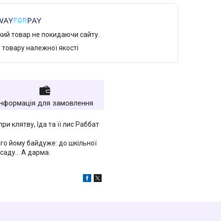
який товар не покидаючи сайту.
 товару належної якості
Інформація для замовлення
ри клятву, Іда та її лис Раббат
ого йому байдуже: до шкільної
у саду… А дарма.