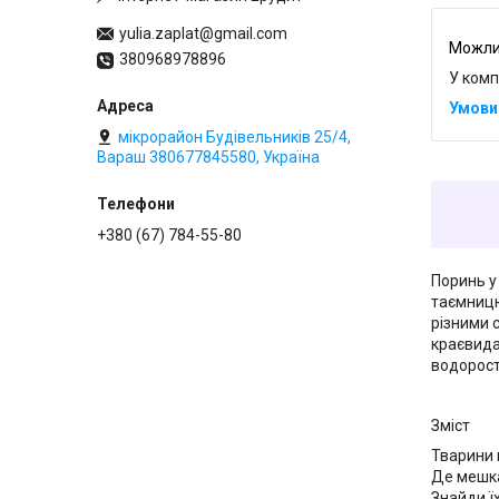
yulia.zaplat@gmail.com
380968978896
У комп
мікрорайон Будівельників 25/4,
Вараш 380677845580, Україна
+380 (67) 784-55-80
Поринь у
таємницю
різними 
краєвида
водоросте
Зміст
Тварини 
Де мешк
Знайди їх