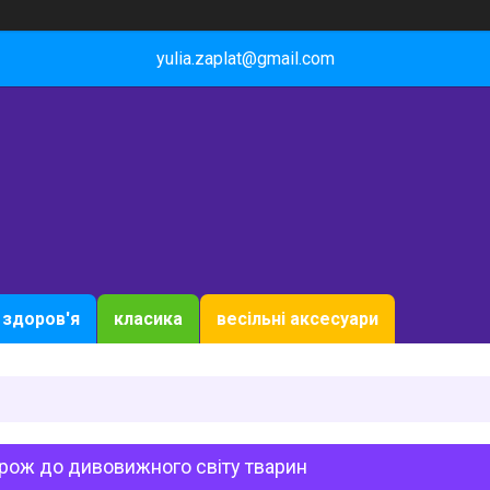
yulia.zaplat@gmail.com
здоров'я
класика
весільні аксесуари
рож до дивовижного світу тварин