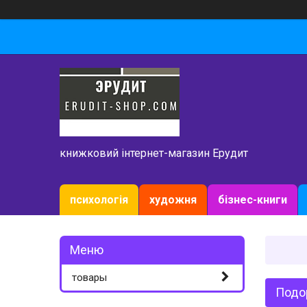
книжковий інтернет-магазин Ерудит
психологія
художня
бізнес-книги
товары
Подо