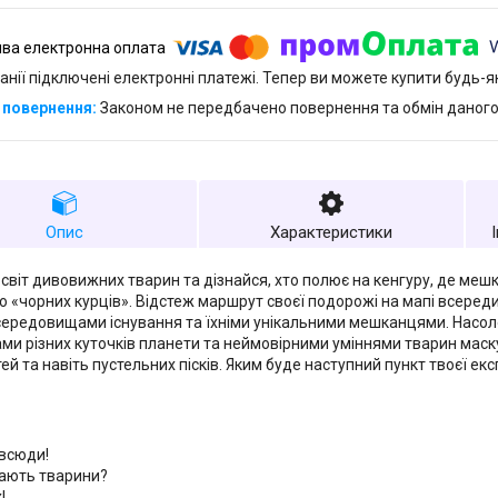
анії підключені електронні платежі. Тепер ви можете купити будь-
Законом не передбачено повернення та обмін даного
Опис
Характеристики
 світ дивовижних тварин та дізнайся, хто полює на кенгуру, де меш
 «чорних курців». Відстеж маршрут своєї подорожі на мапі всереди
середовищами існування та їхніми унікальними мешканцями. Нас
ми різних куточків планети та неймовірними уміннями тварин маску
й та навіть пустельних пісків. Яким буде наступний пункт твоєї екс
всюди!
ають тварини?
!