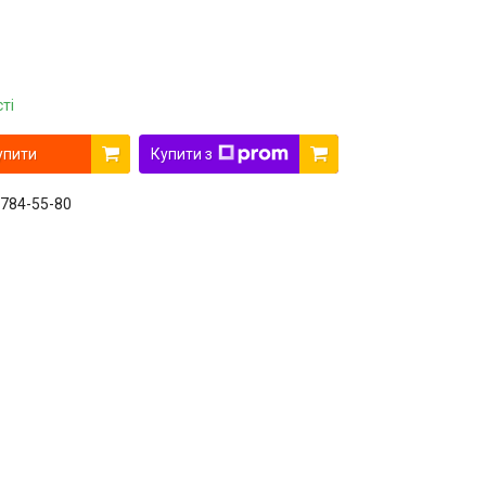
ті
упити
Купити з
 784-55-80