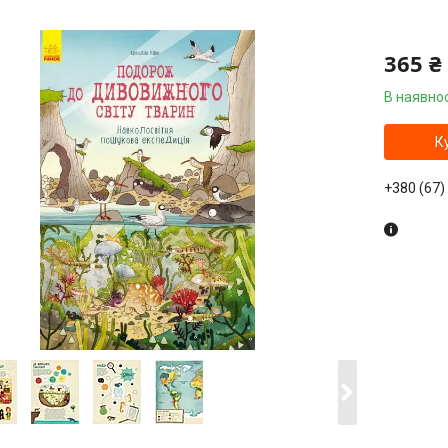
365 ₴
В наявнос
К
+380 (67)