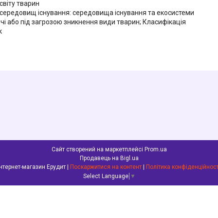
світу тварин
середовищ існування: середовища існування та екосистеми
і або під загрозою зникнення види тварин; Класифікація
к
Сайт створений на маркетплейсі
Prom.ua
Продавець на Bigl.ua
Інтернет-магазин Ерудит |
Поскаржитися на контент
|
Політика конфіденційност
Select Language
▼