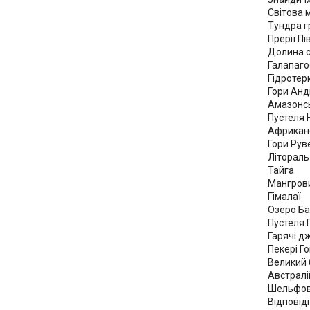
Світова 
Тундра г
Прерії П
Долина с
Галапаго
Гідротер
Гори Анд
Амазонсь
Пустеля 
Африкан
Гори Руве
Літораль 
Тайга
Мангрови
Гімалаї
Озеро Б
Пустеля Г
Гарячі д
Пекері Г
Великий 
Австралі
Шельфови
Відповід