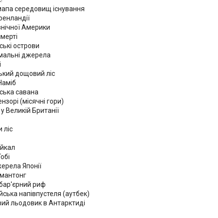
мапа середовищ існування
ренландії
івнічної Америки
мерті
ські острови
мальні джерела
і
кий дощовий ліс
Наміб
ська савана
нзорі (місячні гори)
у Великій Британії
 ліс
айкал
обі
жерела Японії
омантонг
бар'єрний риф
йська напівпустеля (аутбек)
й льодовик в Антарктиді
і