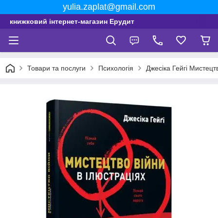
yulia.zaplat@gmail.com
книжковий інтернет-магазин Ерудит
Товари та послуги
Психологія
Джесіка Гейгі Мистецтв